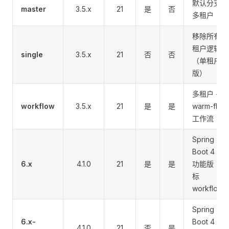
默认分支，
master
3.5.x
21
是
否
多租户
移除所有多
租户逻辑
single
3.5.x
21
否
否
（单租户
版）
多租户 +
workflow
3.5.x
21
是
是
warm-flow
工作流
Spring
Boot 4 全
6.x
4.1.0
21
是
是
功能版（对
标
workflow
Spring
6.x-
Boot 4 单
4.1.0
21
否
是