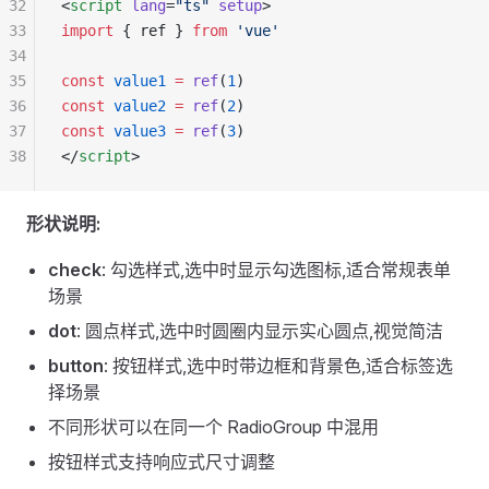
32
<
script
 lang
=
"ts"
 setup
>
33
import
 { ref } 
from
 'vue'
34
35
const
 value1
 =
 ref
(
1
)
36
const
 value2
 =
 ref
(
2
)
37
const
 value3
 =
 ref
(
3
)
38
</
script
>
形状说明:
check
: 勾选样式,选中时显示勾选图标,适合常规表单
场景
dot
: 圆点样式,选中时圆圈内显示实心圆点,视觉简洁
button
: 按钮样式,选中时带边框和背景色,适合标签选
择场景
不同形状可以在同一个 RadioGroup 中混用
按钮样式支持响应式尺寸调整