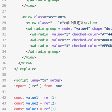
26
    </
view
>
27
28
    <
view
 class
=
"section"
>
29
      <
view
 class
=
"title"
>单个自定义</
view
>
30
      <
wd-radio-group
 v-model
=
"value4"
 shape
=
"dot
31
        <
wd-radio
 :value
=
"1"
 checked-color
=
"#ff44
32
        <
wd-radio
 :value
=
"2"
 checked-color
=
"#00C8
33
        <
wd-radio
 :value
=
"3"
 checked-color
=
"#FF6D
34
      </
wd-radio-group
>
35
    </
view
>
36
  </
view
>
37
</
template
>
38
39
<
script
 lang
=
"ts"
 setup
>
40
import
 { ref } 
from
 'vue'
41
42
const
 value1
 =
 ref
(
1
)
43
const
 value2
 =
 ref
(
2
)
44
const
 value3
 =
 ref
(
1
)