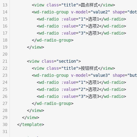
13
      <
view
 class
=
"title"
>圆点样式</
view
>
14
      <
wd-radio-group
 v-model
=
"value2"
 shape
=
"dot
15
        <
wd-radio
 :value
=
"1"
>选项1</
wd-radio
>
16
        <
wd-radio
 :value
=
"2"
>选项2</
wd-radio
>
17
        <
wd-radio
 :value
=
"3"
>选项3</
wd-radio
>
18
      </
wd-radio-group
>
19
    </
view
>
20
21
    <
view
 class
=
"section"
>
22
      <
view
 class
=
"title"
>按钮样式</
view
>
23
      <
wd-radio-group
 v-model
=
"value3"
 shape
=
"but
24
        <
wd-radio
 :value
=
"1"
>选项1</
wd-radio
>
25
        <
wd-radio
 :value
=
"2"
>选项2</
wd-radio
>
26
        <
wd-radio
 :value
=
"3"
>选项3</
wd-radio
>
27
      </
wd-radio-group
>
28
    </
view
>
29
  </
view
>
30
</
template
>
31