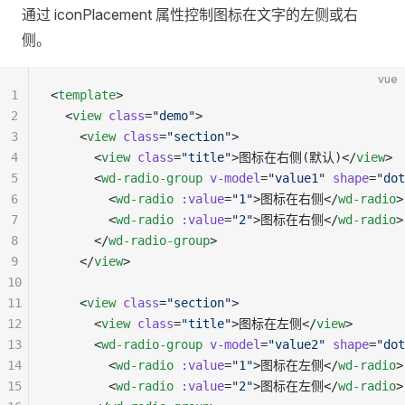
通过 iconPlacement 属性控制图标在文字的左侧或右
侧。
vue
1
<
template
>
2
  <
view
 class
=
"demo"
>
3
    <
view
 class
=
"section"
>
4
      <
view
 class
=
"title"
>图标在右侧(默认)</
view
>
5
      <
wd-radio-group
 v-model
=
"value1"
 shape
=
"dot
6
        <
wd-radio
 :value
=
"1"
>图标在右侧</
wd-radio
>
7
        <
wd-radio
 :value
=
"2"
>图标在右侧</
wd-radio
>
8
      </
wd-radio-group
>
9
    </
view
>
10
11
    <
view
 class
=
"section"
>
12
      <
view
 class
=
"title"
>图标在左侧</
view
>
13
      <
wd-radio-group
 v-model
=
"value2"
 shape
=
"dot
14
        <
wd-radio
 :value
=
"1"
>图标在左侧</
wd-radio
>
15
        <
wd-radio
 :value
=
"2"
>图标在左侧</
wd-radio
>