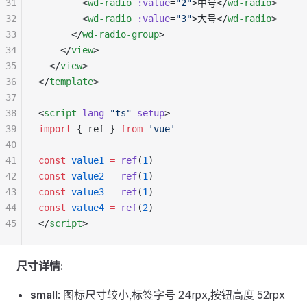
31
        <
wd-radio
 :value
=
"2"
>中号</
wd-radio
>
32
        <
wd-radio
 :value
=
"3"
>大号</
wd-radio
>
33
      </
wd-radio-group
>
34
    </
view
>
35
  </
view
>
36
</
template
>
37
38
<
script
 lang
=
"ts"
 setup
>
39
import
 { ref } 
from
 'vue'
40
41
const
 value1
 =
 ref
(
1
)
42
const
 value2
 =
 ref
(
1
)
43
const
 value3
 =
 ref
(
1
)
44
const
 value4
 =
 ref
(
2
)
45
</
script
>
尺寸详情:
small
: 图标尺寸较小,标签字号 24rpx,按钮高度 52rpx