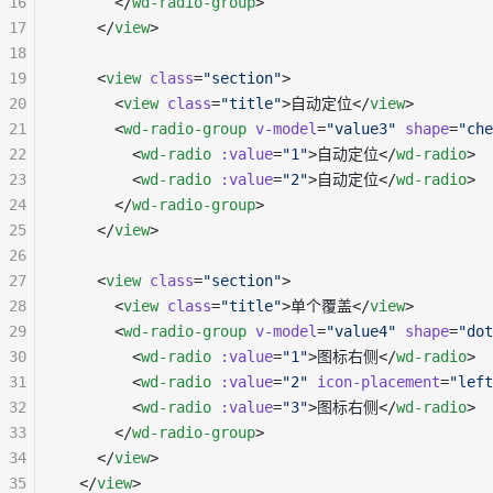
16
      </
wd-radio-group
>
17
    </
view
>
18
19
    <
view
 class
=
"section"
>
20
      <
view
 class
=
"title"
>自动定位</
view
>
21
      <
wd-radio-group
 v-model
=
"value3"
 shape
=
"che
22
        <
wd-radio
 :value
=
"1"
>自动定位</
wd-radio
>
23
        <
wd-radio
 :value
=
"2"
>自动定位</
wd-radio
>
24
      </
wd-radio-group
>
25
    </
view
>
26
27
    <
view
 class
=
"section"
>
28
      <
view
 class
=
"title"
>单个覆盖</
view
>
29
      <
wd-radio-group
 v-model
=
"value4"
 shape
=
"dot
30
        <
wd-radio
 :value
=
"1"
>图标右侧</
wd-radio
>
31
        <
wd-radio
 :value
=
"2"
 icon-placement
=
"left
32
        <
wd-radio
 :value
=
"3"
>图标右侧</
wd-radio
>
33
      </
wd-radio-group
>
34
    </
view
>
35
  </
view
>