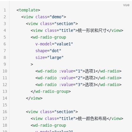
vue
1
<
template
>
2
  <
view
 class
=
"demo"
>
3
    <
view
 class
=
"section"
>
4
      <
view
 class
=
"title"
>统一形状和尺寸</
view
>
5
      <
wd-radio-group
6
        v-model
=
"value1"
7
        shape
=
"dot"
8
        size
=
"large"
9
      >
10
        <
wd-radio
 :value
=
"1"
>选项1</
wd-radio
>
11
        <
wd-radio
 :value
=
"2"
>选项2</
wd-radio
>
12
        <
wd-radio
 :value
=
"3"
>选项3</
wd-radio
>
13
      </
wd-radio-group
>
14
    </
view
>
15
16
    <
view
 class
=
"section"
>
17
      <
view
 class
=
"title"
>统一颜色和布局</
view
>
18
      <
wd-radio-group