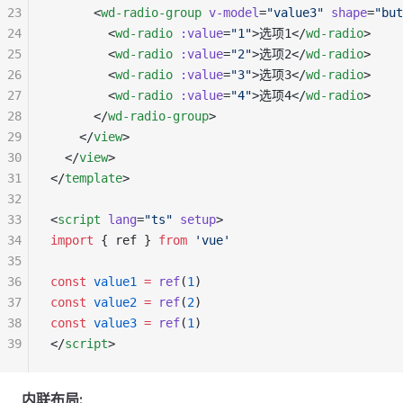
23
      <
wd-radio-group
 v-model
=
"value3"
 shape
=
"but
24
        <
wd-radio
 :value
=
"1"
>选项1</
wd-radio
>
25
        <
wd-radio
 :value
=
"2"
>选项2</
wd-radio
>
26
        <
wd-radio
 :value
=
"3"
>选项3</
wd-radio
>
27
        <
wd-radio
 :value
=
"4"
>选项4</
wd-radio
>
28
      </
wd-radio-group
>
29
    </
view
>
30
  </
view
>
31
</
template
>
32
33
<
script
 lang
=
"ts"
 setup
>
34
import
 { ref } 
from
 'vue'
35
36
const
 value1
 =
 ref
(
1
)
37
const
 value2
 =
 ref
(
2
)
38
const
 value3
 =
 ref
(
1
)
39
</
script
>
内联布局: