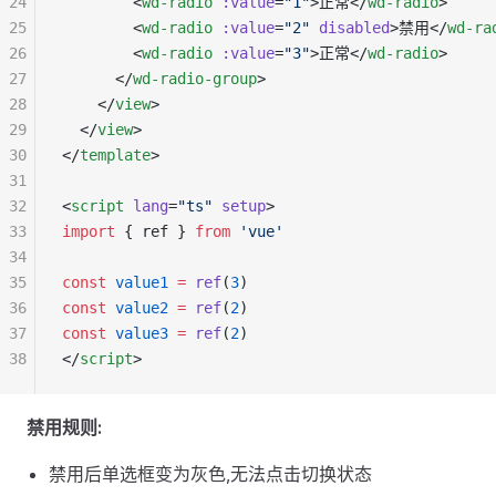
24
        <
wd-radio
 :value
=
"1"
>正常</
wd-radio
>
25
        <
wd-radio
 :value
=
"2"
 disabled
>禁用</
wd-ra
26
        <
wd-radio
 :value
=
"3"
>正常</
wd-radio
>
27
      </
wd-radio-group
>
28
    </
view
>
29
  </
view
>
30
</
template
>
31
32
<
script
 lang
=
"ts"
 setup
>
33
import
 { ref } 
from
 'vue'
34
35
const
 value1
 =
 ref
(
3
)
36
const
 value2
 =
 ref
(
2
)
37
const
 value3
 =
 ref
(
2
)
38
</
script
>
禁用规则:
禁用后单选框变为灰色,无法点击切换状态