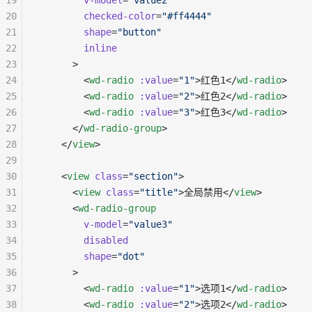
19
        v-model
=
"value2"
20
        checked-color
=
"#ff4444"
21
        shape
=
"button"
22
        inline
23
      >
24
        <
wd-radio
 :value
=
"1"
>红色1</
wd-radio
>
25
        <
wd-radio
 :value
=
"2"
>红色2</
wd-radio
>
26
        <
wd-radio
 :value
=
"3"
>红色3</
wd-radio
>
27
      </
wd-radio-group
>
28
    </
view
>
29
30
    <
view
 class
=
"section"
>
31
      <
view
 class
=
"title"
>全局禁用</
view
>
32
      <
wd-radio-group
33
        v-model
=
"value3"
34
        disabled
35
        shape
=
"dot"
36
      >
37
        <
wd-radio
 :value
=
"1"
>选项1</
wd-radio
>
38
        <
wd-radio
 :value
=
"2"
>选项2</
wd-radio
>