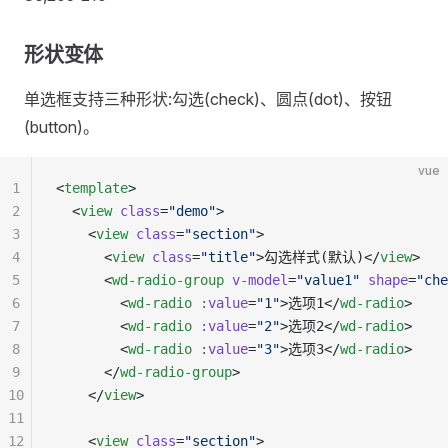
形状变体
单选框支持三种形状:勾选(check)、圆点(dot)、按钮
(button)。
vue
1
<
template
>
2
  <
view
 class
=
"demo"
>
3
    <
view
 class
=
"section"
>
4
      <
view
 class
=
"title"
>勾选样式(默认)</
view
>
5
      <
wd-radio-group
 v-model
=
"value1"
 shape
=
"che
6
        <
wd-radio
 :value
=
"1"
>选项1</
wd-radio
>
7
        <
wd-radio
 :value
=
"2"
>选项2</
wd-radio
>
8
        <
wd-radio
 :value
=
"3"
>选项3</
wd-radio
>
9
      </
wd-radio-group
>
10
    </
view
>
11
12
    <
view
 class
=
"section"
>