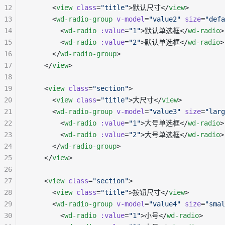
12
      <
view
 class
=
"title"
>默认尺寸</
view
>
13
      <
wd-radio-group
 v-model
=
"value2"
 size
=
"defa
14
        <
wd-radio
 :value
=
"1"
>默认单选框</
wd-radio
>
15
        <
wd-radio
 :value
=
"2"
>默认单选框</
wd-radio
>
16
      </
wd-radio-group
>
17
    </
view
>
18
19
    <
view
 class
=
"section"
>
20
      <
view
 class
=
"title"
>大尺寸</
view
>
21
      <
wd-radio-group
 v-model
=
"value3"
 size
=
"larg
22
        <
wd-radio
 :value
=
"1"
>大号单选框</
wd-radio
>
23
        <
wd-radio
 :value
=
"2"
>大号单选框</
wd-radio
>
24
      </
wd-radio-group
>
25
    </
view
>
26
27
    <
view
 class
=
"section"
>
28
      <
view
 class
=
"title"
>按钮尺寸</
view
>
29
      <
wd-radio-group
 v-model
=
"value4"
 size
=
"smal
30
        <
wd-radio
 :value
=
"1"
>小号</
wd-radio
>