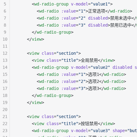
5
      <
wd-radio-group
 v-model
=
"value1"
>
6
        <
wd-radio
 :value
=
"1"
>正常选项</
wd-radio
>
7
        <
wd-radio
 :value
=
"2"
 disabled
>禁用未选中</
8
        <
wd-radio
 :value
=
"3"
 disabled
>禁用已选中</
9
      </
wd-radio-group
>
10
    </
view
>
11
12
    <
view
 class
=
"section"
>
13
      <
view
 class
=
"title"
>全局禁用</
view
>
14
      <
wd-radio-group
 v-model
=
"value2"
 disabled
 s
15
        <
wd-radio
 :value
=
"1"
>选项1</
wd-radio
>
16
        <
wd-radio
 :value
=
"2"
>选项2</
wd-radio
>
17
        <
wd-radio
 :value
=
"3"
>选项3</
wd-radio
>
18
      </
wd-radio-group
>
19
    </
view
>
20
21
    <
view
 class
=
"section"
>
22
      <
view
 class
=
"title"
>按钮禁用</
view
>
23
      <
wd-radio-group
 v-model
=
"value3"
 shape
=
"but