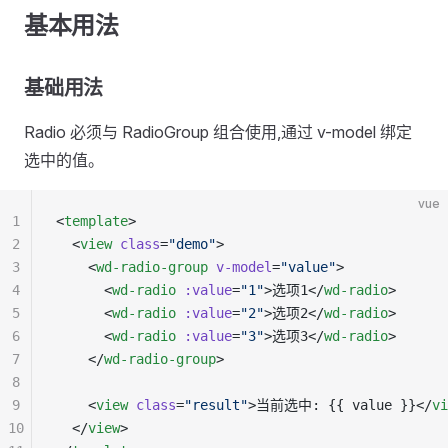
基本用法
基础用法
Radio 必须与 RadioGroup 组合使用,通过 v-model 绑定
选中的值。
vue
1
<
template
>
2
  <
view
 class
=
"demo"
>
3
    <
wd-radio-group
 v-model
=
"value"
>
4
      <
wd-radio
 :value
=
"1"
>选项1</
wd-radio
>
5
      <
wd-radio
 :value
=
"2"
>选项2</
wd-radio
>
6
      <
wd-radio
 :value
=
"3"
>选项3</
wd-radio
>
7
    </
wd-radio-group
>
8
9
    <
view
 class
=
"result"
>当前选中: {{ value }}</
vi
10
  </
view
>