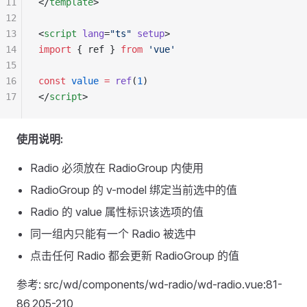
11
</
template
>
12
13
<
script
 lang
=
"ts"
 setup
>
14
import
 { ref } 
from
 'vue'
15
16
const
 value
 =
 ref
(
1
)
17
</
script
>
使用说明:
Radio 必须放在 RadioGroup 内使用
RadioGroup 的 v-model 绑定当前选中的值
Radio 的 value 属性标识该选项的值
同一组内只能有一个 Radio 被选中
点击任何 Radio 都会更新 RadioGroup 的值
参考: src/wd/components/wd-radio/wd-radio.vue:81-
86,205-210