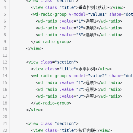
3
    <
view
 class
=
"section"
>
4
      <
view
 class
=
"title"
>垂直排列(默认)</
view
>
5
      <
wd-radio-group
 v-model
=
"value1"
 shape
=
"dot
6
        <
wd-radio
 :value
=
"1"
>选项1</
wd-radio
>
7
        <
wd-radio
 :value
=
"2"
>选项2</
wd-radio
>
8
        <
wd-radio
 :value
=
"3"
>选项3</
wd-radio
>
9
      </
wd-radio-group
>
10
    </
view
>
11
12
    <
view
 class
=
"section"
>
13
      <
view
 class
=
"title"
>水平排列</
view
>
14
      <
wd-radio-group
 v-model
=
"value2"
 shape
=
"dot
15
        <
wd-radio
 :value
=
"1"
>选项1</
wd-radio
>
16
        <
wd-radio
 :value
=
"2"
>选项2</
wd-radio
>
17
        <
wd-radio
 :value
=
"3"
>选项3</
wd-radio
>
18
      </
wd-radio-group
>
19
    </
view
>
20
21
    <
view
 class
=
"section"
>
22
      <
view
 class
=
"title"
>按钮内联</
view
>