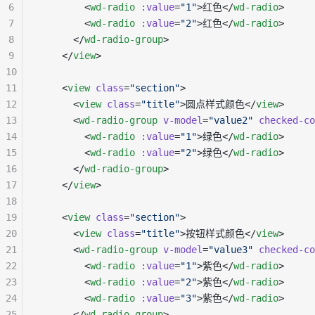
6
        <
wd-radio
 :value
=
"1"
>红色</
wd-radio
>
7
        <
wd-radio
 :value
=
"2"
>红色</
wd-radio
>
8
      </
wd-radio-group
>
9
    </
view
>
10
11
    <
view
 class
=
"section"
>
12
      <
view
 class
=
"title"
>圆点样式颜色</
view
>
13
      <
wd-radio-group
 v-model
=
"value2"
 checked-co
14
        <
wd-radio
 :value
=
"1"
>绿色</
wd-radio
>
15
        <
wd-radio
 :value
=
"2"
>绿色</
wd-radio
>
16
      </
wd-radio-group
>
17
    </
view
>
18
19
    <
view
 class
=
"section"
>
20
      <
view
 class
=
"title"
>按钮样式颜色</
view
>
21
      <
wd-radio-group
 v-model
=
"value3"
 checked-co
22
        <
wd-radio
 :value
=
"1"
>紫色</
wd-radio
>
23
        <
wd-radio
 :value
=
"2"
>紫色</
wd-radio
>
24
        <
wd-radio
 :value
=
"3"
>紫色</
wd-radio
>
25
      </
wd-radio-group
>