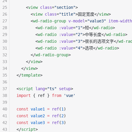
24
25
    <
view
 class
=
"section"
>
26
      <
view
 class
=
"title"
>固定宽度</
view
>
27
      <
wd-radio-group
 v-model
=
"value3"
 item-width
28
        <
wd-radio
 :value
=
"1"
>短</
wd-radio
>
29
        <
wd-radio
 :value
=
"2"
>中等长度</
wd-radio
>
30
        <
wd-radio
 :value
=
"3"
>很长的选项文字</
wd-ra
31
        <
wd-radio
 :value
=
"4"
>选项</
wd-radio
>
32
      </
wd-radio-group
>
33
    </
view
>
34
  </
view
>
35
</
template
>
36
37
<
script
 lang
=
"ts"
 setup
>
38
import
 { ref } 
from
 'vue'
39
40
const
 value1
 =
 ref
(
1
)
41
const
 value2
 =
 ref
(
2
)
42
const
 value3
 =
 ref
(
3
)
43
</
script
>