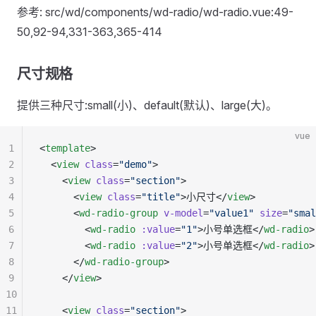
参考: src/wd/components/wd-radio/wd-radio.vue:49-
50,92-94,331-363,365-414
尺寸规格
提供三种尺寸:small(小)、default(默认)、large(大)。
vue
1
<
template
>
2
  <
view
 class
=
"demo"
>
3
    <
view
 class
=
"section"
>
4
      <
view
 class
=
"title"
>小尺寸</
view
>
5
      <
wd-radio-group
 v-model
=
"value1"
 size
=
"smal
6
        <
wd-radio
 :value
=
"1"
>小号单选框</
wd-radio
>
7
        <
wd-radio
 :value
=
"2"
>小号单选框</
wd-radio
>
8
      </
wd-radio-group
>
9
    </
view
>
10
11
    <
view
 class
=
"section"
>